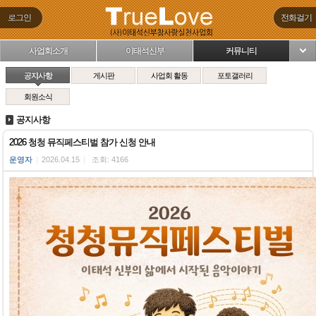
로그인
전화걸기
사업회소개
이태석신부
커뮤니티
님
공지사항
게시판
사업회 활동
포토갤러리
회원소식
공지사항
2026 청청 뮤직페스티벌 참가 신청 안내
운영자
|
2026.04.15
|
조회: 4166