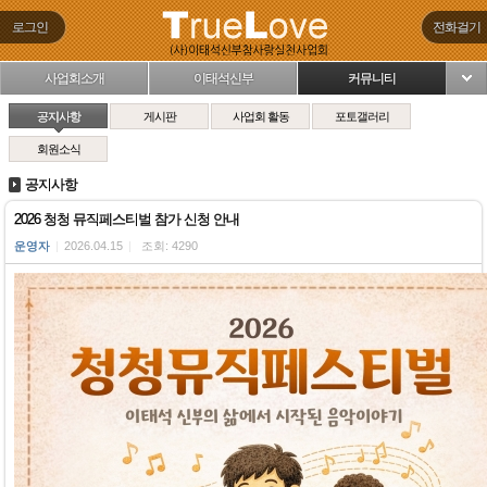
로그인
전화걸기
사업회소개
이태석신부
커뮤니티
님
공지사항
게시판
사업회 활동
포토갤러리
회원소식
공지사항
2026 청청 뮤직페스티벌 참가 신청 안내
운영자
|
2026.04.15
|
조회: 4290