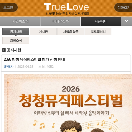
로그인
전화걸기
사업회소개
이태석신부
커뮤니티
님
공지사항
게시판
사업회 활동
포토갤러리
회원소식
공지사항
2026 청청 뮤직페스티벌 참가 신청 안내
운영자
|
2026.04.15
|
조회: 4052