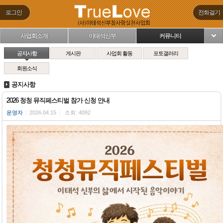
로그인
전화걸기
사업회소개
이태석신부
커뮤니티
님
공지사항
게시판
사업회 활동
포토갤러리
회원소식
공지사항
2026 청청 뮤직페스티벌 참가 신청 안내
운영자
|
2026.04.15
|
조회: 4092