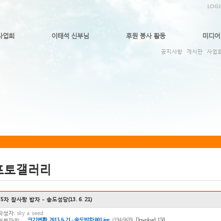
사업회
이태석 신부님
후원 봉사 활동
미디어
공지사항
게시판
사업
포토갤러리
55차 참사랑 밥차 - 송도성당(13. 6. 21)
작성자:
sky a seed
크기변환_2013. 6. 21 - 송도밥차 001.jpg
(194.6KB)
Download: 158
첨부파일: