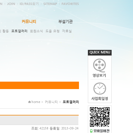
커뮤니티
부설기관
회 활동
포토갤러리
회원소식
도움 요청
자료실
QUICK MENU
home > 커뮤니티 >
포토갤러리
조회:
42158
등록일:
2013-09-24