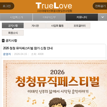
로그인
전화걸기
사업회소개
이태석신부
커뮤니티
님
공지사항
게시판
사업회 활동
포토갤러리
회원소식
공지사항
2026 청청 뮤직페스티벌 참가 신청 안내
운영자
|
2026.04.15
|
조회: 4008