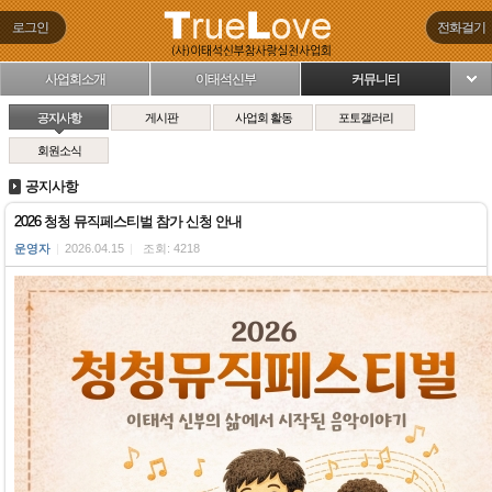
로그인
전화걸기
사업회소개
이태석신부
커뮤니티
님
공지사항
게시판
사업회 활동
포토갤러리
회원소식
공지사항
2026 청청 뮤직페스티벌 참가 신청 안내
운영자
|
2026.04.15
|
조회: 4218