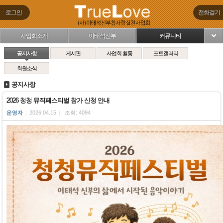
로그인
전화걸기
사업회소개
이태석신부
커뮤니티
님
공지사항
게시판
사업회 활동
포토갤러리
회원소식
공지사항
2026 청청 뮤직페스티벌 참가 신청 안내
운영자
|
2026.04.15
|
조회: 4094