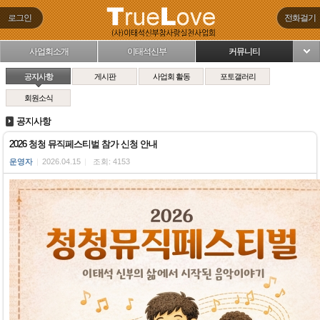
로그인
전화걸기
사업회소개
이태석신부
커뮤니티
님
공지사항
게시판
사업회 활동
포토갤러리
회원소식
공지사항
2026 청청 뮤직페스티벌 참가 신청 안내
운영자
|
2026.04.15
|
조회: 4153