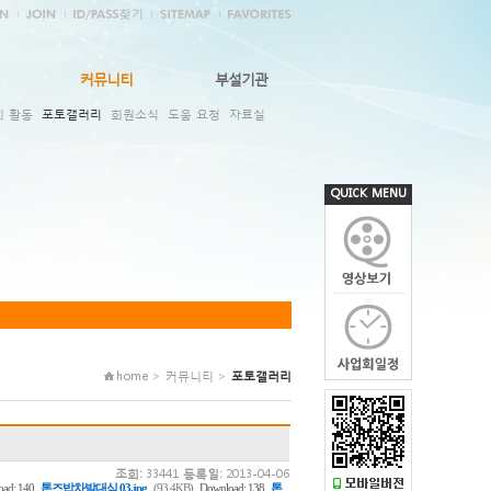
커뮤니티
부설기관
회 활동
포토갤러리
회원소식
도움 요청
자료실
QUICK MENU
home > 커뮤니티 >
포토갤러리
조회:
33441
등록일:
2013-04-06
,
,
ad: 140
톤즈밥차발대식 03.jpg
(93.4KB)
Download: 138
톤