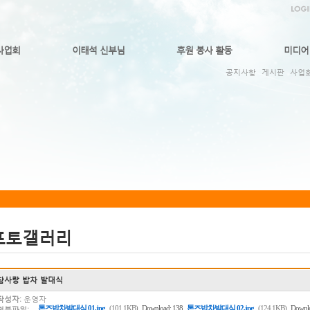
사업회
이태석 신부님
후원 봉사 활동
미디어
공지사항
게시판
사업
포토갤러리
참사랑 밥차 발대식
작성자:
운영자
,
톤즈밥차발대식 01.jpg
(101.1KB)
Download: 138
톤즈밥차발대식 02.jpg
(124.1KB)
Downlo
첨부파일: