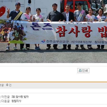
0
댓글 :
건
이전글
2회 참사랑 밥차
다음글
창립미사