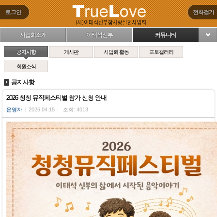
로그인
전화걸기
사업회소개
이태석신부
커뮤니티
님
공지사항
게시판
사업회 활동
포토갤러리
회원소식
공지사항
2026 청청 뮤직페스티벌 참가 신청 안내
운영자
|
2026.04.15
|
조회: 4013