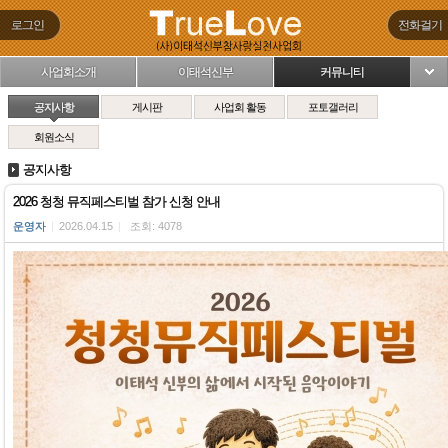
로그인
전화걸기
사업회소개
이태석신부
커뮤니티
님
공지사항
게시판
사업회 활동
포토갤러리
회원소식
공지사항
2026 청청 뮤직페스티벌 참가 신청 안내
운영자
|
2026.04.15
|
조회: 4078