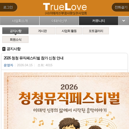
로그인
전화걸기
사업회소개
이태석신부
커뮤니티
님
공지사항
게시판
사업회 활동
포토갤러리
회원소식
공지사항
2026 청청 뮤직페스티벌 참가 신청 안내
운영자
|
2026.04.15
|
조회: 4015