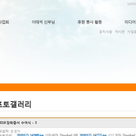
사업회
이태석 신부님
후원 봉사 활동
미디어
공지사항
게시판
사업
포토갤러리
2018.장학증서 수여식 - 3
작성자:
운영자
,
20181125_142809.jpg
(109.4KB)
Download: 100
20181125_142725.jpg
(111.2KB)
Download:
첨부파일: