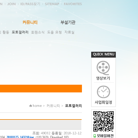
커뮤니티
부설기관
회 활동
포토갤러리
회원소식
도움 요청
자료실
QUICK MENU
home > 커뮤니티 >
포토갤러리
조회:
49032
등록일:
2018-12-12
,
,
 104
20181125_143210.jpg
(109.3KB)
Download: 103