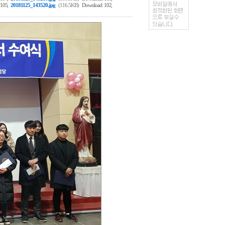
,
,
 105
20181125_143520.jpg
(116.5KB)
Download: 102