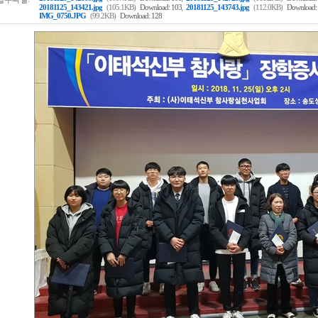
,
20181125_143421.jpg
(105.1KB)
Download: 103
20181125_143743.jpg
(112.0KB)
Download:
IMG_0750.JPG
(99.2KB)
Download: 128