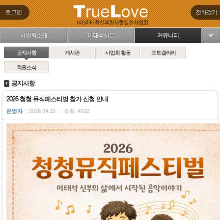
로그인
전화걸기
사업회소개
이태석신부
커뮤니티
님
공지사항
게시판
사업회 활동
포토갤러리
회원소식
공지사항
2026 청청 뮤직페스티벌 참가 신청 안내
운영자
|
2026.04.15
|
조회: 4032