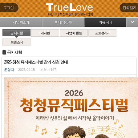
로그인
전화걸기
사업회소개
이태석신부
커뮤니티
님
공지사항
게시판
사업회 활동
포토갤러리
회원소식
공지사항
2026 청청 뮤직페스티벌 참가 신청 안내
운영자
|
2026.04.15
|
조회: 4127