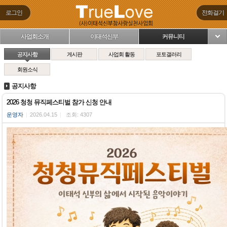
로그인
전화걸기
사업회소개
이태석신부
커뮤니티
님
공지사항
게시판
사업회 활동
포토갤러리
회원소식
공지사항
2026 청청 뮤직페스티벌 참가 신청 안내
운영자
|
2026.04.15
|
조회: 4307