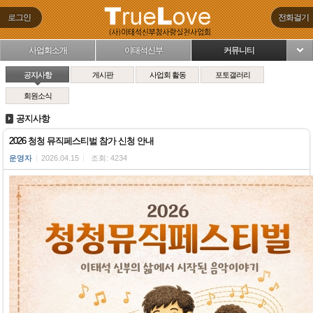
로그인
전화걸기
사업회소개
이태석신부
커뮤니티
님
공지사항
게시판
사업회 활동
포토갤러리
회원소식
공지사항
2026 청청 뮤직페스티벌 참가 신청 안내
운영자
|
2026.04.15
|
조회: 4234