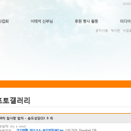
사업회
이태석 신부님
후원 봉사 활동
미디어
공지사항
게시판
사업
포토갤러리
69차 참사랑 밥차 - 송도성당(13. 9. 6)
작성자:
sky a seed
크기변환_2013. 9. 6 - 송도밥차 002.jpg
(180.7KB)
Download: 158
첨부파일: