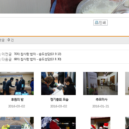
0
댓글 :
건
이전글
70차 참사랑 밥차 - 송도성당(13. 9. 13)
다음글
68차 참사랑 밥차 - 송도성당(13. 8. 30)
후원의 밤
정기총회 모습
추모미사
2016-03-02
2016-03-02
2016-01-21