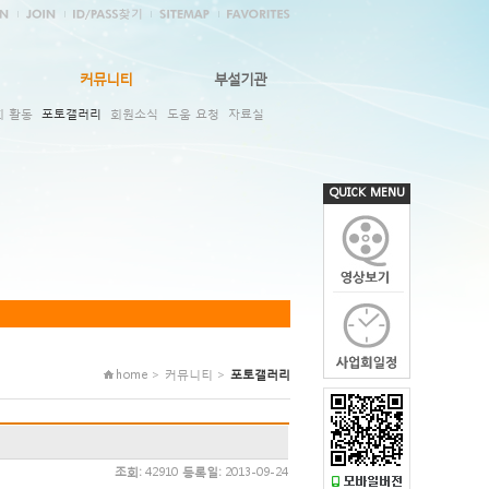
커뮤니티
부설기관
회 활동
포토갤러리
회원소식
도움 요청
자료실
QUICK MENU
home > 커뮤니티 >
포토갤러리
조회:
42910
등록일:
2013-09-24