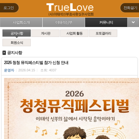
로그인
전화걸기
사업회소개
이태석신부
커뮤니티
님
공지사항
게시판
사업회 활동
포토갤러리
회원소식
공지사항
2026 청청 뮤직페스티벌 참가 신청 안내
운영자
|
2026.04.15
|
조회: 4037