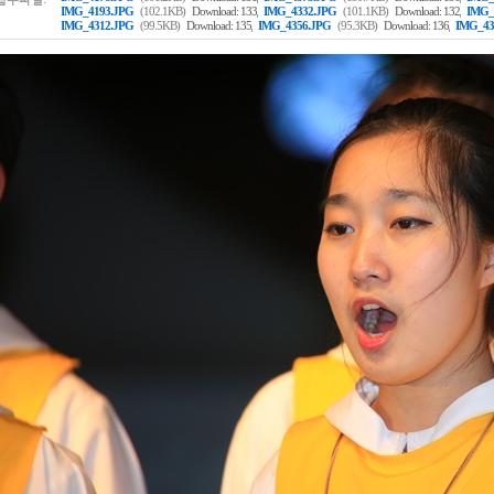
,
,
IMG_4193.JPG
(102.1KB)
Download: 133
IMG_4332.JPG
(101.1KB)
Download: 132
IMG_
,
,
IMG_4312.JPG
(99.5KB)
Download: 135
IMG_4356.JPG
(95.3KB)
Download: 136
IMG_43