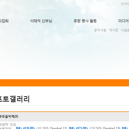
사업회
이태석 신부님
후원 봉사 활동
미디어
공지사항
게시판
사업
포토갤러리
추모음악제(3)
작성자:
정글
,
,
IMG_4178.JPG
(101.2KB)
Download: 131
IMG_4373.JPG
(130.7KB)
Download: 136
IMG_
첨부파일: