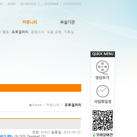
커뮤니티
부설기관
회 활동
포토갤러리
회원소식
도움 요청
자료실
QUICK MENU
home > 커뮤니티 >
포토갤러리
조회:
43622
등록일:
2014-09-15
,
4121.JPG
(96.7KB)
Download: 133