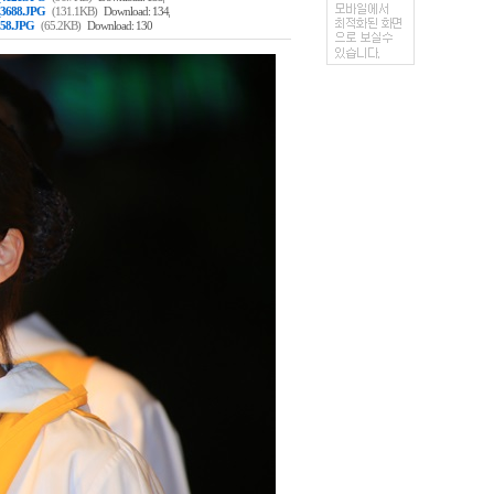
,
3688.JPG
(131.1KB)
Download: 134
58.JPG
(65.2KB)
Download: 130