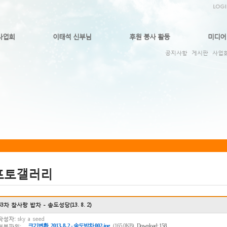
사업회
이태석 신부님
후원 봉사 활동
미디어
공지사항
게시판
사업
포토갤러리
63차 참사랑 밥차 - 송도성당(13. 8. 2)
작성자:
sky a seed
크기변환_2013. 8. 2 - 송도밥차 002.jpg
(165.0KB)
Download: 158
첨부파일: