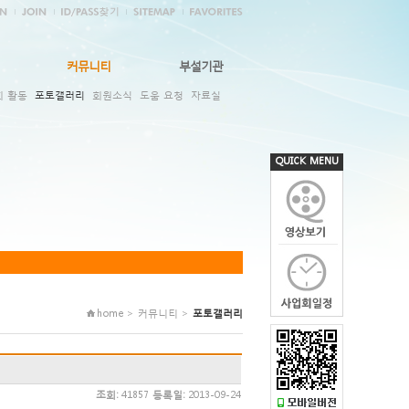
커뮤니티
부설기관
회 활동
포토갤러리
회원소식
도움 요청
자료실
QUICK MENU
home > 커뮤니티 >
포토갤러리
조회:
41857
등록일:
2013-09-24