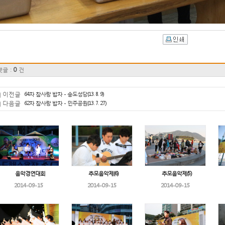
0
댓글 :
건
이전글
64차 참사랑 밥차 - 송도성당(13. 8. 9)
다음글
62차 참사랑 밥차 - 민주공원(13. 7. 27)
음악경연대회
추모음악제(6)
추모음악제(5)
2014-09-15
2014-09-15
2014-09-15