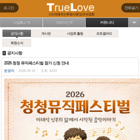
로그인
전화걸기
사업회소개
이태석신부
커뮤니티
님
공지사항
게시판
사업회 활동
포토갤러리
회원소식
공지사항
2026 청청 뮤직페스티벌 참가 신청 안내
운영자
|
2026.04.15
|
조회: 4233