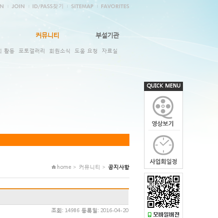
커뮤니티
부설기관
회 활동
포토갤러리
회원소식
도움 요청
자료실
QUICK MENU
home > 커뮤니티 >
공지사항
조회:
14986
등록일:
2016-04-20