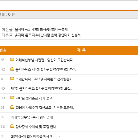
0
댓글 :
건
이전글
울지마톤즈 제3회 참사랑문화나눔축제
다음글
울지마 톤즈 제3회 참사람 음악 경연대회 신청서
번호
제 목
43
이태석신부님 사진전 - 당신이 그립습니다....
42
울지마톤즈 제4회 참사랑음약경연대회 본선...
41
초대합니다. ' 2017 울지마톤즈 참사랑문화...
40
제4회 울지마톤즈 참사랑음악경연대회 모집...
39
2017년 정기총회 개최 공고
38
2016년 사업수지 결산보고 , 기부금 모금액...
37
이태석 신부님 7주기 행사 안내
36
장학증서 수여식 및 포럼 안내
35
회원님들의 희노애락을 함께 합니다.