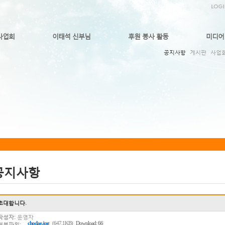
사업회
이태석 신부님
후원 봉사 활동
미디어
공지사항
게시판
사업
공지사항
초대합니다.
작성자:
운영자
chodae.jpg
(647.1KB)
Download: 66
첨부파일: