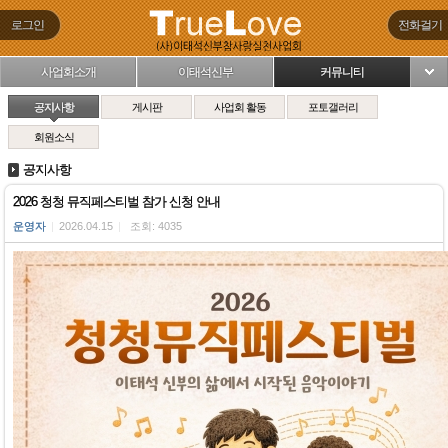
로그인
전화걸기
사업회소개
이태석신부
커뮤니티
님
공지사항
게시판
사업회 활동
포토갤러리
회원소식
공지사항
2026 청청 뮤직페스티벌 참가 신청 안내
운영자
|
2026.04.15
|
조회: 4035