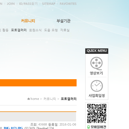
커뮤니티
부설기관
회 활동
포토갤러리
회원소식
도움 요청
자료실
QUICK MENU
home > 커뮤니티 >
포토갤러리
조회:
43668
등록일:
2016-01-06
,
,
01
IMG_8171.JPG
(93.5KB)
Download: 124