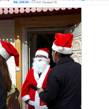
IMG_8190.JPG
(114.3KB)
Download: 126