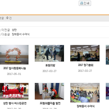
0
댓글 :
건
이전글
성탄
다음글
징학증서 수여식
2017 정기총회
후원의밤
2017 참사랑문화나눔
2017-02-27
2017-02-27
2017-05-31
성탄 행사 버스킹공연
포럼(새뜰마을 발전
장학증서 수여식