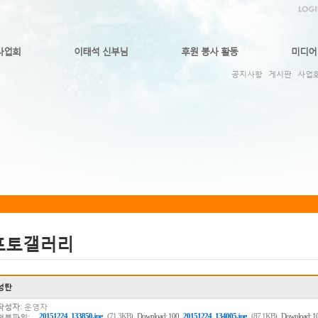
사업회
이태석 신부님
후원 봉사 활동
미디어
공지사항
게시판
사업
포토갤러리
성탄
작성자:
운영자
,
20151224_133850.jpg
(71.3KB)
Download: 100
20151224_134005.jpg
(87.1KB)
Download: 1
첨부파일: