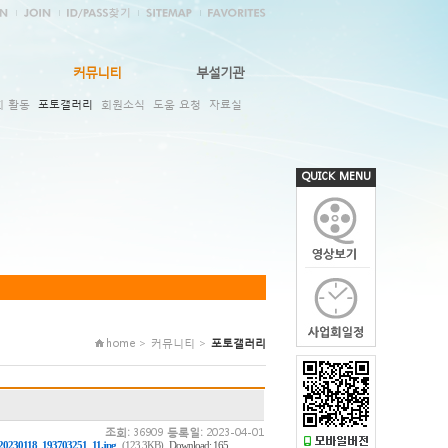
커뮤니티
부설기관
회 활동
포토갤러리
회원소식
도움 요청
자료실
QUICK MENU
home > 커뮤니티 >
포토갤러리
조회:
36909
등록일:
2023-04-01
,
20230118_193703251_11.jpg
(123.3KB)
Download: 165