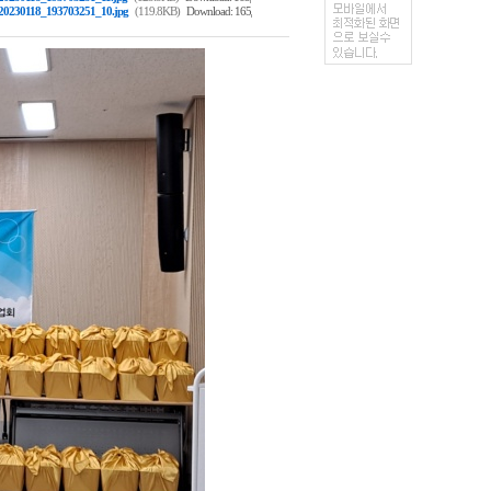
,
20230118_193703251_10.jpg
(119.8KB)
Download: 165