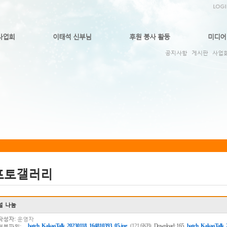
사업회
이태석 신부님
후원 봉사 활동
미디어
공지사항
게시판
사업
포토갤러리
설 나눔
작성자:
운영자
,
batch_KakaoTalk_20230118_164810393_05.jpg
(121.6KB)
Download: 165
batch_KakaoTalk_
첨부파일: