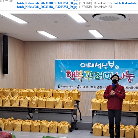
,
batch_KakaoTalk_20230118_193703251_08.jpg
(109.1KB)
Download: 165
batch_KakaoTalk_
batch_KakaoTalk_20230118_193703251_09.jpg
(137.9KB)
Download: 165