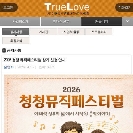
로그인
전화걸기
사업회소개
이태석신부
커뮤니티
님
공지사항
게시판
사업회 활동
포토갤러리
회원소식
공지사항
2026 청청 뮤직페스티벌 참가 신청 안내
운영자
|
2026.04.15
|
조회: 3962