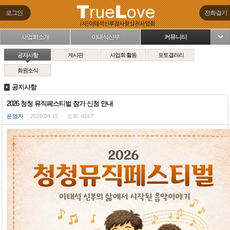
로그인
전화걸기
사업회소개
이태석신부
커뮤니티
님
공지사항
게시판
사업회 활동
포토갤러리
회원소식
공지사항
2026 청청 뮤직페스티벌 참가 신청 안내
운영자
|
2026.04.15
|
조회: 4167