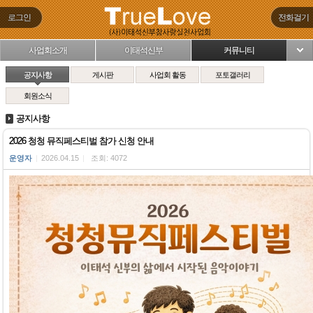
로그인
전화걸기
사업회소개
이태석신부
커뮤니티
님
공지사항
게시판
사업회 활동
포토갤러리
회원소식
공지사항
2026 청청 뮤직페스티벌 참가 신청 안내
운영자
|
2026.04.15
|
조회: 4072